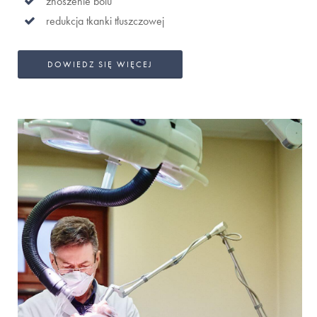
znoszenie bólu
redukcja tkanki tłuszczowej
DOWIEDZ SIĘ WIĘCEJ