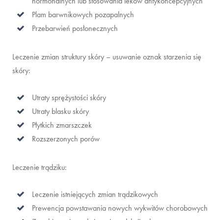
hormonalnych lub stosowania leków antykoncepcyjnych
Plam barwnikowych pozapalnych
Przebarwień posłonecznych
Leczenie zmian struktury skóry – usuwanie oznak starzenia się
skóry:
Utraty sprężystości skóry
Utraty blasku skóry
Płytkich zmarszczek
Rozszerzonych porów
Leczenie trądziku:
Leczenie istniejących zmian trądzikowych
Prewencja powstawania nowych wykwitów chorobowych