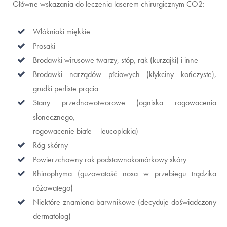
Główne wskazania do leczenia laserem chirurgicznym CO2:
Włókniaki miękkie
Prosaki
Brodawki wirusowe twarzy, stóp, rąk (kurzajki) i inne
Brodawki narządów płciowych (kłykciny kończyste),
grudki perliste prącia
Stany przednowotworowe (ogniska rogowacenia
słonecznego,
rogowacenie białe – leucoplakia)
Róg skórny
Powierzchowny rak podstawnokomórkowy skóry
Rhinophyma (guzowatość nosa w przebiegu trądzika
różowatego)
Niektóre znamiona barwnikowe (decyduje doświadczony
dermatolog)