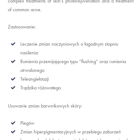
complex treatments of skin’s photorejuvenation and a treatment
of common acne.
Zastosowanie:
Leczenie zmian naczyniowych o łagodnym stopniu
nasilenia:
Rumienia przemijającego typu “flushing” oraz rumienia
utrwalonego
Teleangiektazji
Trądzika różowatego
Usuwanie zmian barwnikowych skóry:
Piegów
Zmian hiperpigmentacyjnych w przebiegu zaburzeń